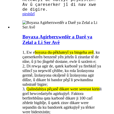
Av û çareserker jî di nav xwe
de digire.
pirs
hûrî
Boyaxa Agirberxwedêr a Darê ya
Zelal a Li Ser Avê
1, Ew e
boyaxa du-pêkhateyî ya bingeha avê
, ku
çareserkerên benzenê yên jehrîn û zirardar tê de
nîne, û ji bo jîngehê dostane, ewle û saxlem e;
2, Di rewşa agir de, qatek karbonê ya firehkirî ya
sifincî ya neşewitî çêdibe, ku rola îzolasyona
germê, îzolasyona oksîjenê û îzolasyona agir
dilîze, û dikare bi bandor pêşî li şewitandina
substratê bigire;
3,
Qalindahiya pêçanê dikare were sererast kirin
li
gorî hewcedariyên agirkujiyê. Faktora
berfirehbûna qata karbonê dikare ji 100 carî
zêdetir bigihîje, û qatek zirav dikare were
sepandin da ku bandorek agirkujiyê ya têrker
were bidestxistin;