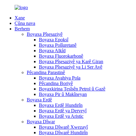
Xane
Çûna nava
Berhem
Boyaxa Pîşesaziyê
Boyaxa Epoksî
Boyaxa Polîuretanê
Boyaxa Alkîd
Boyaxa Fluorokarbonê
Boyaxa Pîşesaziyê ya Karê Giran
Boyaxa Pîşesaziyê ya Li Ser Avê
Pêçandina Parastinê
Boyaxa Avahiya Pola
Pêçandina Boriyê
Boyaxkirina Tesîsên Petrol û Gazê
Boyaxa Pir û Makîneyan
Boyaxa Erdê
Boyaxa Erdê Hundirîn
Boyaxa Erdê ya Derveyî
Boyaxa Erdê ya Aristic
Boyaxa Dîwar
Boyaxa Dîwarê Xwezayî
Boyaxa Dîwarê Hundirîn