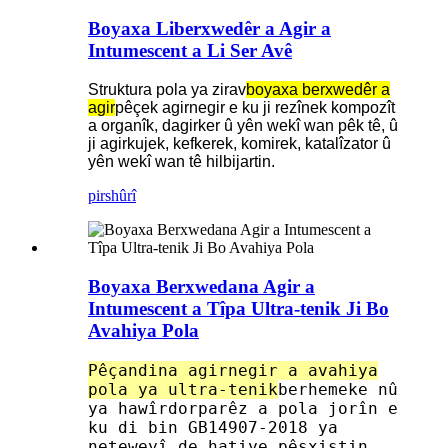
Boyaxa Liberxwedêr a Agir a
Intumescent a Li Ser Avê
Struktura pola ya zirav
boyaxa berxwedêr a
agir
pêçek agirnegir e ku ji rezînek kompozît
a organîk, dagirker û yên wekî wan pêk tê, û
ji agirkujek, kefkerek, komirek, katalîzator û
yên wekî wan tê hilbijartin.
pirs
hûrî
Boyaxa Berxwedana Agir a
Intumescent a Tîpa Ultra-tenik Ji Bo
Avahiya Pola
Pêçandina agirnegir a avahiya
pola ya ultra-tenik
berhemeke nû
ya hawîrdorparêz a pola jorîn e
ku di bin GB14907-2018 ya
neteweyî de hatiye pêşxistin.