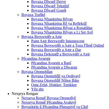
Boyaxa Dîwarê Derve
Boyaxa Dîwarê Tekstûrî
Boyaxa Dîwarê Granît
Boyaxa Trafîkê
Boyaxa Nîşankirina Rêyan
Boyaxa Nîşankirina Rê ya Refleksîf
Boyaxa Nîşankirina Rêyan a Ronahîdar
Boyaxa Nîşankirina Rêyan a Li Ser Avê
Boyaxa Berxwedêr a Agir
Paint Agir Berxwedêr Intumescent
Boyaxa Berxwedêr a Agir a Toza Fîlmê Qalind
Boyaxa Berxwedêr a Agir a Dar
Boyaxa Dekoratîf a Berxwedêr a Agir
Pêçandina Avnegir
Pêçandina Avnegir a Banî
Pêçandina Avnegir a Dîwaran
Boyaxa Otomobîlan
Boyaxa Otomobîlê ya Qediyayî
Boyaxa Otomobîlê Nûjen Bike
Qata Zelal, Hişkker, Tenikker
Yên din
Nexşeya Rengan
Nexşeya Rengê Boyaxa Otomotîvê
Nexşeya Rengê Pêçandina Avahiyê
Boyaxkirin û Pêçandina Pîşesaziyê ya Çînê