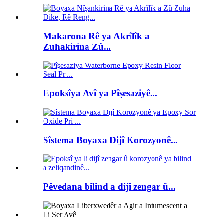
Makarona Rê ya Akrîlîk a
Zuhakirina Zû...
Epoksîya Avî ya Pîşesaziyê...
Sîstema Boyaxa Dijî Korozyonê...
Pêvedana bilind a dijî zengar û...