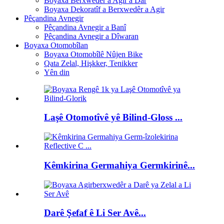
Boyaxa Berxwedêr a Agir a Dar
Boyaxa Dekoratîf a Berxwedêr a Agir
Pêçandina Avnegir
Pêçandina Avnegir a Banî
Pêçandina Avnegir a Dîwaran
Boyaxa Otomobîlan
Boyaxa Otomobîlê Nûjen Bike
Qata Zelal, Hişkker, Tenikker
Yên din
Laşê Otomotîvê yê Bilind-Gloss ...
Kêmkirina Germahiya Germkirinê...
Darê Şefaf ê Li Ser Avê...