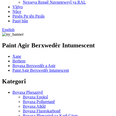
Nexşeya Rengê Navneteweyî ya RAL
Vîdyo
Nûçe
Pirsên Pir tên Pirsîn
Paqij bûn
English
Paint Agir Berxwedêr Intumescent
Xane
Berhem
Boyaxa Berxwedêr a Agir
Paint Agir Berxwedêr Intumescent
Kategorî
Boyaxa Pîşesaziyê
Boyaxa Epoksî
Boyaxa Polîuretanê
Boyaxa Alkîd
Boyaxa Fluorokarbonê
Boyaxa Pîşesaziyê ya Karê Giran