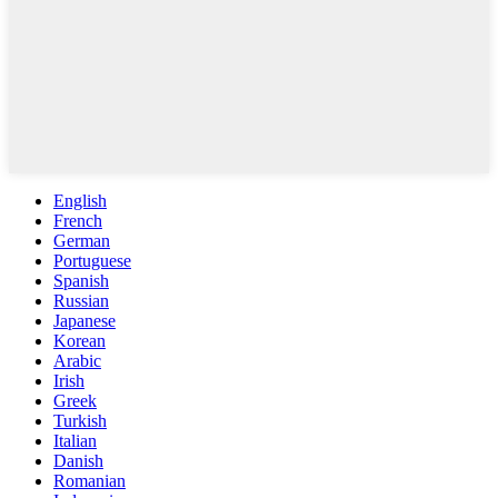
English
French
German
Portuguese
Spanish
Russian
Japanese
Korean
Arabic
Irish
Greek
Turkish
Italian
Danish
Romanian