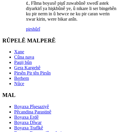
٤, Fîlma boyaxê piştî zuwabûnê xwedî astek
diyarkirî ya hişkbûnê ye, û nikare li ser bingehên
ku pir nerm in û hewce ne ku pir caran werin
xwar kirin, were bikar anîn.
pirs
hûrî
RÛPELÊ MALPERÊ
Xane
Çûna nava
Paqij bûn
Gera Kargehê
Pirsên Pir tên Pirsîn
Berhem
Nûçe
MAL
Boyaxa Pîşesaziyê
Pêçandina Parastinê
Boyaxa Erdê
Boyaxa Dîwar
Boyaxa Trafîkê