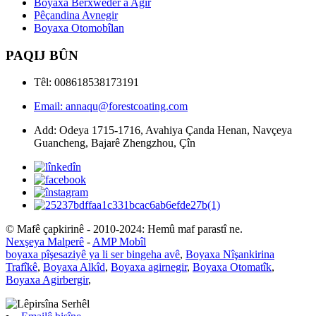
Boyaxa Berxwedêr a Agir
Pêçandina Avnegir
Boyaxa Otomobîlan
PAQIJ BÛN
Têl: 008618538173191
Email: annaqu@forestcoating.com
Add: Odeya 1715-1716, Avahiya Çanda Henan, Navçeya
Guancheng, Bajarê Zhengzhou, Çîn
© Mafê çapkirinê - 2010-2024: Hemû maf parastî ne.
Nexşeya Malperê
-
AMP Mobîl
boyaxa pîşesaziyê ya li ser bingeha avê
,
Boyaxa Nîşankirina
Trafîkê
,
Boyaxa Alkîd
,
Boyaxa agirnegir
,
Boyaxa Otomatîk
,
Boyaxa Agirbergir
,