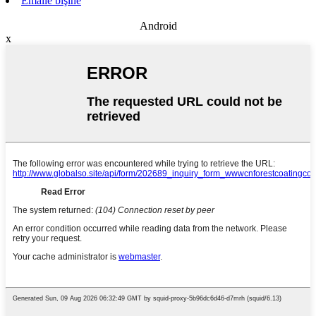
Emailê bişîne
Android
x