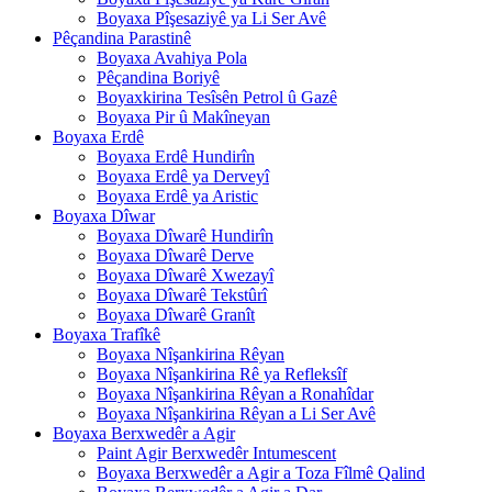
Boyaxa Pîşesaziyê ya Li Ser Avê
Pêçandina Parastinê
Boyaxa Avahiya Pola
Pêçandina Boriyê
Boyaxkirina Tesîsên Petrol û Gazê
Boyaxa Pir û Makîneyan
Boyaxa Erdê
Boyaxa Erdê Hundirîn
Boyaxa Erdê ya Derveyî
Boyaxa Erdê ya Aristic
Boyaxa Dîwar
Boyaxa Dîwarê Hundirîn
Boyaxa Dîwarê Derve
Boyaxa Dîwarê Xwezayî
Boyaxa Dîwarê Tekstûrî
Boyaxa Dîwarê Granît
Boyaxa Trafîkê
Boyaxa Nîşankirina Rêyan
Boyaxa Nîşankirina Rê ya Refleksîf
Boyaxa Nîşankirina Rêyan a Ronahîdar
Boyaxa Nîşankirina Rêyan a Li Ser Avê
Boyaxa Berxwedêr a Agir
Paint Agir Berxwedêr Intumescent
Boyaxa Berxwedêr a Agir a Toza Fîlmê Qalind